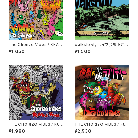
The Chorizo Vibes / KRAN
walkslowly ライブ会場限定ア
KE
ルバム【search a ray Ⅰ】
¥1,650
¥1,500
THE CHORIZO VIBES / RU
THE CHORIZO VIBES / 地獄
MBLE VIBES
の平成ラプソディー
¥1,980
¥2,530